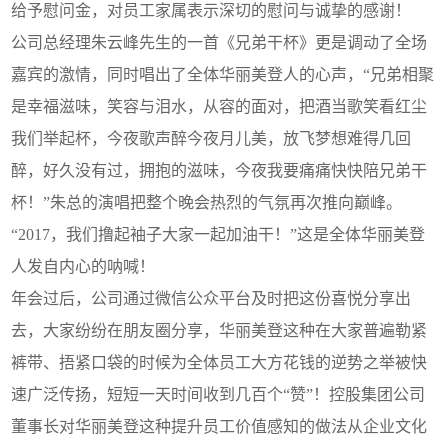
给予慰问金，对员工家属表示深切的慰问与诚挚的感谢！
公司总经理朱云峰先生的一首《兄弟干杯》更是调动了全场
嘉宾的激情，同时唱出了全体华丽美登人的心声，“兄弟相聚
是幸福滋味，笑容与泪水，从容的面对，把酒当歌笑看红尘
我们举起杯，今夜歌声醉今夜月儿美，放飞梦想难得几回
醉，好久没有过，拥抱的滋味，今夜我要痛痛快快陪兄弟干
杯！”朱总的演唱把整个晚会热烈的气氛再次推向巅峰。
“2017，我们撸起袖子大家一起加油干！”这是全体华丽美登
人发自内心的呐喊！
年会过后，公司通过微信公众平台及时把这份喜悦分享出
去，大家纷纷在朋友圈分享，华丽美登这种在大家普遍勒紧
裤带、捂紧口袋的时候为全体员工大方花钱的逆势之举被快
速广泛传扬，短短一天时间收到几百个“赞”！控股集团公司
董事长对华丽美登这种提升员工价值感知的做法从企业文化