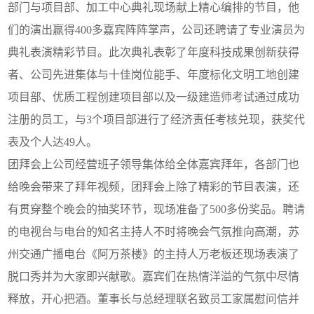
部门与项目部、加工中心典礼现场献上精心编排的节目，他
们的演出赢得400多嘉宾阵阵掌声，公司还聘请了专业演员为
典礼表演精彩节目。此次典礼表彰了年度科技成果创新获得
者、公司先进集体与十佳岗位能手、年度标化文明工地创建
项目部、优质工程创建项目部以及一级建造师考试通过成功
注册的员工，与3个项目部进行了经济责任考核兑现，获奖代
表及个人达49人。
团拜会上公司经营班子领导集体给全体嘉宾拜年，各部门也
给晚会带来了拜年视频，团拜会上除了精彩的节目表演，还
有贯穿整个晚会的抽奖环节，现场准备了500多份奖品。聘请
的电视台与电台的知名主持人不时将晚会气氛推向高潮，苏
州交通广播电台《阿万茶楼》的主持人万老板还现场表演了
脱口秀并为大家即兴献歌。嘉宾们在热情洋溢的气氛中尽情
释放，开心把酒。董事长与总经理联名致员工家属慰问信并