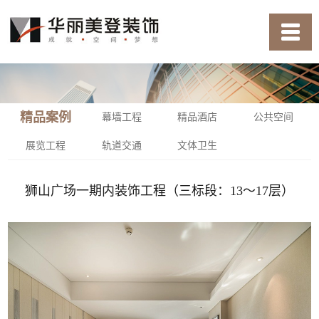
精品案例
幕墙工程
精品酒店
公共空间
展览工程
轨道交通
文体卫生
狮山广场一期内装饰工程（三标段：13～17层）