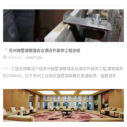
筑防火等级Ⅱ级，合同造价为1330.8035万元，结算造价为1918.63万
元。室外装饰内容包括：铝合金玻璃幕墙、纯铝板幕墙、墙面钢骨架
干挂花岗岩、屋面钢构架铝板饰面装饰、采光天窗、玻璃雨蓬、铝合
金百叶、铝合金门窗等。二、工程安装设计和节能环保体现介绍本工
程为苏州市医疗
苏州独墅湖银瑞会议酒店外装饰工程总结
发布时间：
1499875200
一、工程总体概况介绍苏州独墅湖银瑞会议酒店外装饰工程,建筑面积
约23000㎡，位于苏州工业园区独墅湖高教区星湖街西、独墅湖东、
翠薇街南，工程为框架结构地上三层地下一层共五层，合同造价为21
35.33万元。室外装饰内容包括：铝合金明框玻璃幕墙、铝板幕墙、墙
面钢干挂石材、隐框玻璃幕墙、玻璃雨蓬、铝合金门窗等。工程于20
09年2月02日开工，2009年12月28日竣工。二、工程特点介绍幕墙环
保设计是城市