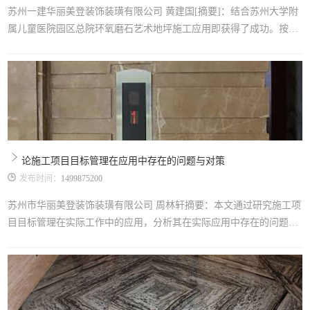
苏州一建华丽美登装饰装璜有限公司 黄建国[摘要]：结合苏州大学附
属儿童医院园区总院环氧磨石艺术地坪施工应用即获得了成功。按本
工法施工，可以做到每道工序操作方法明确，操作重点清晰，可做到
操作到位，有利于保证施工质量，有很强的施工应用价值。主要介绍
环氧磨石艺术地坪施工过程中施工操作要点及相关控制的技术措施。
[关键词]：环氧磨石艺术地坪工艺流程及施工要点、施工机具及劳动
组织、质量
论施工项目目标管理在应用中存在的问题与对策
发布时间：
1499875200
苏州市华丽美登装饰装璜有限公司 周林轩摘要：本文通过研究施工项
目目标管理在实际工作中的应用，分析其在实际应用中存在的问题。
并针对存在的问题提出对应的解决方法，将工程管理安全控制、质量
控制、进度控制以及成本控制四者有机结合，提高施工项目目标管
理。 关键字：工程管理安全控制 质量控制 进度控制成本控制 一、引
言施工项目在我国经济建设的过程中是不可缺少的重要组成部分，特
别是施工项目目标实施对社会影响范围