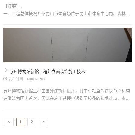
【摘要】：
一、工程总体概况介绍昆山市体育场位于昆山市体育中心内、森林公
园对面，为昆山市重点工程项目。建设单位为昆山市体育中心发展有
限公司，由浙江江南建设工程监理有限公司负责监理，上海现代建筑
设计院负责建筑总设计，外立面深化设计由苏州华丽美登装饰装璜有
限公司完成，总承包单位为苏州第一建筑集团有限公司，其外装饰工
程专业分包由苏州华丽美登装饰装璜有限公司施工，外装饰项目主要
包括：玻璃幕墙、金属幕墙、铝合金推拉窗
苏州博物馆新馆工程外立面装饰施工技术
发布时间：
1499875200
苏州博物馆新馆工程由国外建筑师设计，其中有相当的建筑节点和构
造做法为国内首次，因此在施工过程中遇到了较多的技术难点，本文
重点介绍了解决博物馆新馆中有关技术难题时所采取的相关施工技
术。【关键词】博物馆新馆 金属板屋面防水钢结构 干挂石材 板块幕
墙 铝合金遮阳格栅 古建筑钢结构托换1．工程概况苏州博物馆新馆选
<
1
2
>
址于苏州老城区东北街和齐门路交汇处，与太平天国忠王府及“世界