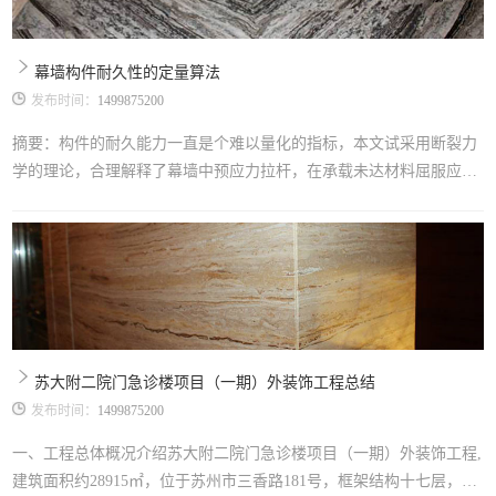
幕墙构件耐久性的定量算法
发布时间：
1499875200
摘要：构件的耐久能力一直是个难以量化的指标，本文试采用断裂力
学的理论，合理解释了幕墙中预应力拉杆，在承载未达材料屈服应力
的情况下脆断的工程现象，并给出了拉杆使用寿命的具体估算方法，
选择参数对实例工程进行理论计算，将结果与工程实际发生情况比
较，分析可能造成误差的原因，以及应该注意的影响因素。关键词：
耐久 断裂 算法 前言耐久性课题是可靠性课题的一个重要组成部分。
工程结构的可靠性包括安全性、适用性和
苏大附二院门急诊楼项目（一期）外装饰工程总结
发布时间：
1499875200
一、工程总体概况介绍苏大附二院门急诊楼项目（一期）外装饰工程,
建筑面积约28915㎡，位于苏州市三香路181号，框架结构十七层，建