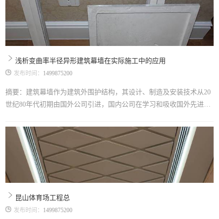
成合同规定的各项内容。本装饰工程设计与施工的一些主要特点及亮
点有以下几个方面：一、设计构想及创意介绍。从中国传统文化中吸
取养分，运用中国美学、哲学、审美，结合现代设计手法，添加现代
元素，突出地域文化特
浅析变曲率半径异形建筑幕墙在实际施工中的应用
发布时间：
1499875200
摘要：建筑幕墙作为建筑外围护结构，其设计、制造及安装技术从20
世纪80年代初期由国外公司引进，国内公司在学习和吸收国外先进技
术的基础上，经过多年持续不断的探索总结，技术水平获得了长足进
步，涌现出一大批具备国际先进水平的设计施工企业，如辽宁远大已
将工程做到迪拜。但在具体施工过程中变曲率半径异形仍然存在许多
的难点与控制要素，本文以笔者参与施工的苏州大学附属儿童医院园
区总院外装饰工程项目为例进行案例分析
昆山体育场工程总
发布时间：
1499875200