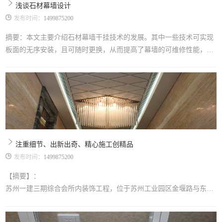
浅谈石材幕墙设计
发布时间：
1499875200
摘要：本文主要介绍石材幕墙干挂技术的发展。其中一些技术可实现
板面的无序安装，且可随时更换，从而提高了幕墙的可维修性能，其
结构体系可实现三维微量调整，使安装后的板面平整、光滑，外视效
果好。 Abstract:Thearticlemainlyintroducesthedevelopmentofdry-hangingt
echnologyofstone.Somecanmakethestonepanelra
注重细节、出新出奇、精心施工创精品
发布时间：
1499875200
【摘要】：
苏州一建三期综合会所内装饰工程，位于苏州工业园区金堰路与东旺
路交叉口。工程合同造价1500万元，框架结构地上二层、地下一层，
该工程内装饰工程于2012年04月18日正式开工，至2012年10月30日完